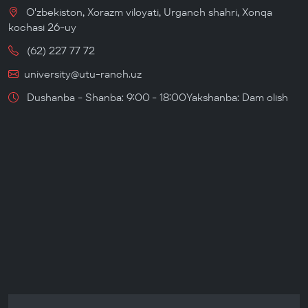
O'zbekiston, Xorazm viloyati, Urganch shahri, Xonqa
kochasi 26-uy
(62) 227 77 72
university@utu-ranch.uz
Dushanba - Shanba: 9:00 - 18:00Yakshanba: Dam olish