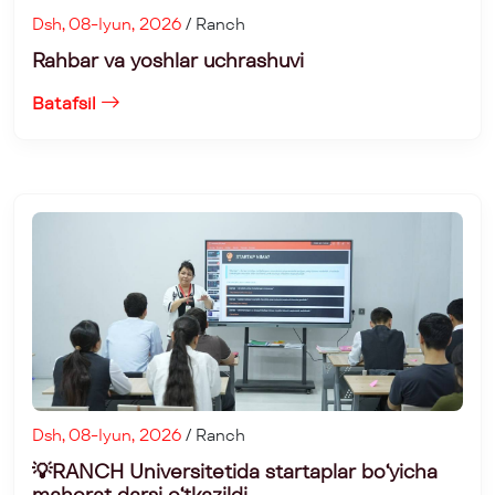
Dsh, 08-Iyun, 2026
/ Ranch
Rahbar va yoshlar uchrashuvi
Batafsil
Dsh, 08-Iyun, 2026
/ Ranch
💡RANCH Universitetida startaplar boʻyicha
mahorat darsi oʻtkazildi.