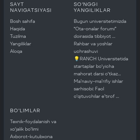
SAYT
SO'NGGI
NAVIGATSIYASI
YANGILIKLAR
Bosh sahifa
Bugun universitetimizda
Haqida
“Ota-onalar forumi”
Tuzilma
doirasida tibbiyot …
Yangiliklar
Rahbar va yoshlar
Aloqa
uchrashuvi
💡RANCH Universitetida
startaplar boʻyicha
mahorat darsi oʻtkaz…
Ma’naviy-ma’rifiy ishlar
sarhisobi: Faol
o‘qituvchilar e’tirof …
BO'LIMLAR
Texnik-foydalanish va
xo‘jalik bo‘limi
Axborot-kutubxona